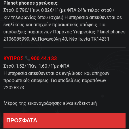
Planet phones χρεώσεις:
Σταθ. 0.79€/1΄κιν. 0.82€/1΄ (με ΦΠΑ 24% τέλος σταθ./
κιν.τηλεφωνίας όπου ισχύει) Η υπηρεσία απευθύνεται σε
ενηλίκους και απηχούν προσωπικές απόψεις. Για
υποδείξεις παραπόνων Πάροχος Υπηρεσίας Planet phones
2106085999, Αλ.Παναγούλη 40, Νέα Ιωνία TK14231
ΚΥΠΡΟΣ
900.44.133
Σταθ. 1,52/1'Κιν. 1,60 /1'με ΦΠΑ
Η υπηρεσία απευθύνεται σε ενηλίκους και απηχούν
προσωπικές απόψεις. Για υποδείξεις παραπόνων
22028373
Μέρος της εικονογράφησης είναι ενδεικτική
ΠΡΟΣΦΑΤΑ