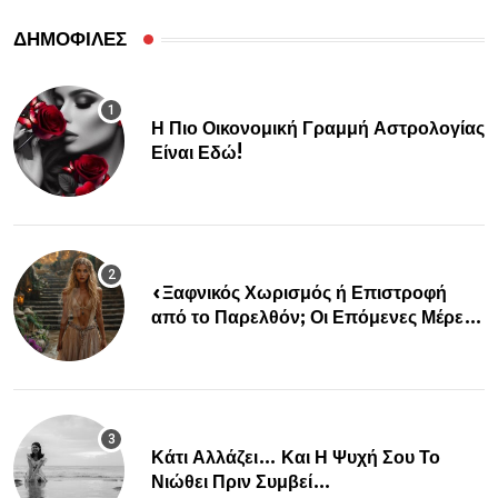
ΔΗΜΟΦΙΛΕΣ
Η Πιο Οικονομική Γραμμή Αστρολογίας
Είναι Εδώ!
«Ξαφνικός Χωρισμός ή Επιστροφή
από το Παρελθόν; Οι Επόμενες Μέρες
Κρύβουν ΣΟΚ για αυτά τα Ζώδια»
Κάτι Αλλάζει… Και Η Ψυχή Σου Το
Νιώθει Πριν Συμβεί…