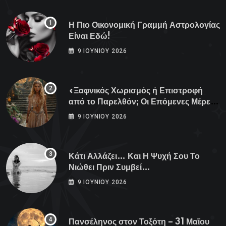
Η Πιο Οικονομική Γραμμή Αστρολογίας
Είναι Εδώ!
9 ΙΟΥΝΊΟΥ 2026
«Ξαφνικός Χωρισμός ή Επιστροφή
από το Παρελθόν; Οι Επόμενες Μέρες
Κρύβουν ΣΟΚ για αυτά τα Ζώδια»
9 ΙΟΥΝΊΟΥ 2026
Κάτι Αλλάζει… Και Η Ψυχή Σου Το
Νιώθει Πριν Συμβεί…
9 ΙΟΥΝΊΟΥ 2026
Πανσέληνος στον Τοξότη – 31 Μαΐου