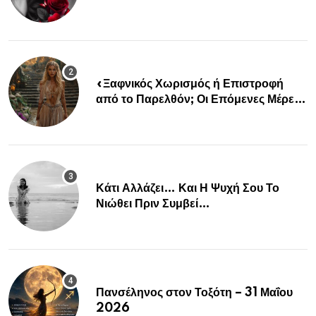
«Ξαφνικός Χωρισμός ή Επιστροφή
από το Παρελθόν; Οι Επόμενες Μέρες
Κρύβουν ΣΟΚ για αυτά τα Ζώδια»
Κάτι Αλλάζει… Και Η Ψυχή Σου Το
Νιώθει Πριν Συμβεί…
Πανσέληνος στον Τοξότη – 31 Μαΐου
2026