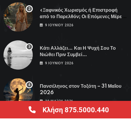
«Ξαφνικός Χωρισμός ή Επιστροφή
από το Παρελθόν; Οι Επόμενες Μέρες
Κρύβουν ΣΟΚ για αυτά τα Ζώδια»
9 ΙΟΥΝΊΟΥ 2026
Κάτι Αλλάζει… Και Η Ψυχή Σου Το
Νιώθει Πριν Συμβεί…
9 ΙΟΥΝΊΟΥ 2026
Πανσέληνος στον Τοξότη – 31 Μαΐου
2026
29 ΜΑΪ́ΟΥ 2026
Κλήση 875.5000.440