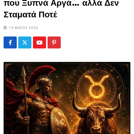
που Ξυπνά Αργά… αλλά Δεν
Σταματά Ποτέ
19 ΜΑΪ́ΟΥ 2026
Youtube
Pinterest