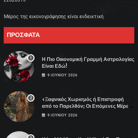
Μέρος της εικονογράφησης είναι ενδεικτική
ΠΡΟΣΦΑΤΑ
Η Πιο Οικονομική Γραμμή Αστρολογίας
Είναι Εδώ!
9 ΙΟΥΝΊΟΥ 2026
«Ξαφνικός Χωρισμός ή Επιστροφή
από το Παρελθόν; Οι Επόμενες Μέρες
Κρύβουν ΣΟΚ για αυτά τα Ζώδια»
9 ΙΟΥΝΊΟΥ 2026