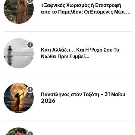
«Ξαφνικός Χωρισμός ή Επιστροφή
από το Παρελθόν; Οι Επόμενες Μέρες
Κρύβουν ΣΟΚ για αυτά τα Ζώδια»
Κάτι Αλλάζει… Και Η Ψυχή Σου Το
Νιώθει Πριν Συμβεί…
Πανσέληνος στον Τοξότη – 31 Μαΐου
2026