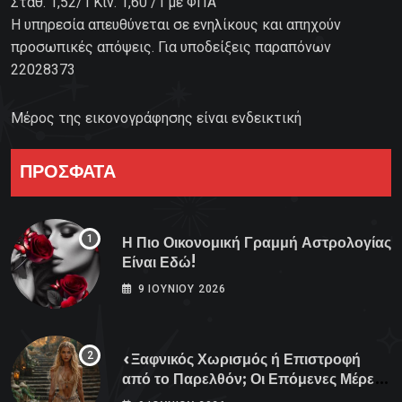
Σταθ. 1,52/1'Κιν. 1,60 /1'με ΦΠΑ
Η υπηρεσία απευθύνεται σε ενηλίκους και απηχούν
προσωπικές απόψεις. Για υποδείξεις παραπόνων
22028373
Μέρος της εικονογράφησης είναι ενδεικτική
ΠΡΟΣΦΑΤΑ
Η Πιο Οικονομική Γραμμή Αστρολογίας
Είναι Εδώ!
9 ΙΟΥΝΊΟΥ 2026
«Ξαφνικός Χωρισμός ή Επιστροφή
από το Παρελθόν; Οι Επόμενες Μέρες
Κρύβουν ΣΟΚ για αυτά τα Ζώδια»