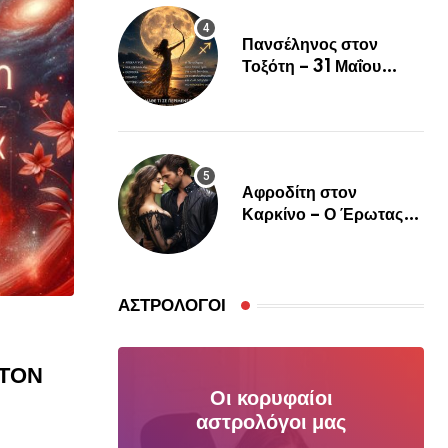
Πανσέληνος στον
Τοξότη – 31 Μαΐου
2026
Αφροδίτη στον
Καρκίνο – Ο Έρωτας
Θέλει Ψυχή, Αγκαλιά και
Αληθινή Σύνδεση
ΑΣΤΡΟΛΌΓΟΙ
 ΤΟΝ
Οι κορυφαίοι
αστρολόγοι μας