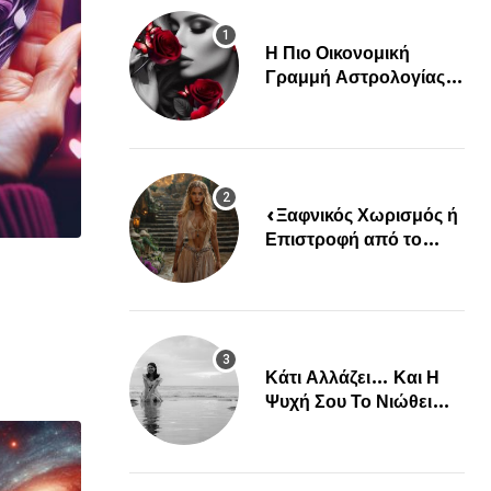
Η Πιο Οικονομική
Γραμμή Αστρολογίας
Είναι Εδώ!
«Ξαφνικός Χωρισμός ή
Επιστροφή από το
Παρελθόν; Οι Επόμενες
Μέρες Κρύβουν ΣΟΚ
για αυτά τα Ζώδια»
Κάτι Αλλάζει… Και Η
Ψυχή Σου Το Νιώθει
Πριν Συμβεί…