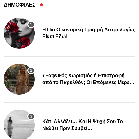
ΔΗΜΟΦΙΛΕΣ
Η Πιο Οικονομική Γραμμή Αστρολογίας
Είναι Εδώ!
«Ξαφνικός Χωρισμός ή Επιστροφή
από το Παρελθόν; Οι Επόμενες Μέρες
Κρύβουν ΣΟΚ για αυτά τα Ζώδια»
Κάτι Αλλάζει… Και Η Ψυχή Σου Το
Νιώθει Πριν Συμβεί…