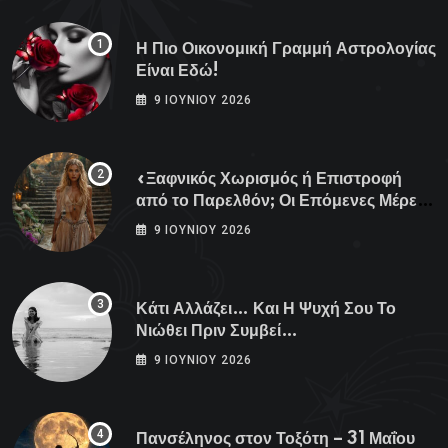
Η Πιο Οικονομική Γραμμή Αστρολογίας
Είναι Εδώ!
9 ΙΟΥΝΊΟΥ 2026
«Ξαφνικός Χωρισμός ή Επιστροφή
από το Παρελθόν; Οι Επόμενες Μέρες
Κρύβουν ΣΟΚ για αυτά τα Ζώδια»
9 ΙΟΥΝΊΟΥ 2026
Κάτι Αλλάζει… Και Η Ψυχή Σου Το
Νιώθει Πριν Συμβεί…
9 ΙΟΥΝΊΟΥ 2026
Πανσέληνος στον Τοξότη – 31 Μαΐου