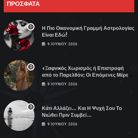
ΠΡΟΣΦΑΤΑ
Η Πιο Οικονομική Γραμμή Αστρολογίας
Είναι Εδώ!
9 ΙΟΥΝΊΟΥ 2026
«Ξαφνικός Χωρισμός ή Επιστροφή
από το Παρελθόν; Οι Επόμενες Μέρες
Κρύβουν ΣΟΚ για αυτά τα Ζώδια»
9 ΙΟΥΝΊΟΥ 2026
Κάτι Αλλάζει… Και Η Ψυχή Σου Το
Νιώθει Πριν Συμβεί…
9 ΙΟΥΝΊΟΥ 2026