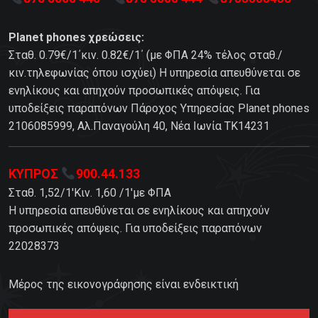
Planet phones χρεώσεις:
Σταθ. 0.79€/1΄κιν. 0.82€/1΄ (με ΦΠΑ 24% τέλος σταθ./
κιν.τηλεφωνίας όπου ισχύει) Η υπηρεσία απευθύνεται σε
ενηλίκους και απηχούν προσωπικές απόψεις. Για
υποδείξεις παραπόνων Πάροχος Υπηρεσίας Planet phones
2106085999, Αλ.Παναγούλη 40, Νέα Ιωνία TK14231
ΚΥΠΡΟΣ
900.44.133
Σταθ. 1,52/1'Κιν. 1,60 /1'με ΦΠΑ
Η υπηρεσία απευθύνεται σε ενηλίκους και απηχούν
προσωπικές απόψεις. Για υποδείξεις παραπόνων
22028373
Μέρος της εικονογράφησης είναι ενδεικτική