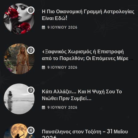
Η Πιο Οικονομική Γραμμή Αστρολογίας
Είναι Εδώ!
9 ΙΟΥΝΊΟΥ 2026
«Ξαφνικός Χωρισμός ή Επιστροφή
από το Παρελθόν; Οι Επόμενες Μέρες
Κρύβουν ΣΟΚ για αυτά τα Ζώδια»
9 ΙΟΥΝΊΟΥ 2026
Κάτι Αλλάζει… Και Η Ψυχή Σου Το
Νιώθει Πριν Συμβεί…
9 ΙΟΥΝΊΟΥ 2026
Πανσέληνος στον Τοξότη – 31 Μαΐου