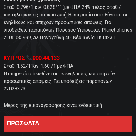
Σταθ. 0.79€/1΄κιν. 0.82€/1΄ (με ΦΠΑ 24% τέλος σταθ./
κιν.τηλεφωνίας όπου ισχύει) Η υπηρεσία απευθύνεται σε
ενηλίκους και απηχούν προσωπικές απόψεις. Για
υποδείξεις παραπόνων Πάροχος Υπηρεσίας Planet phones
2106085999, Αλ.Παναγούλη 40, Νέα Ιωνία TK14231
ΚΥΠΡΟΣ
900.44.133
Σταθ. 1,52/1'Κιν. 1,60 /1'με ΦΠΑ
Η υπηρεσία απευθύνεται σε ενηλίκους και απηχούν
προσωπικές απόψεις. Για υποδείξεις παραπόνων
22028373
Μέρος της εικονογράφησης είναι ενδεικτική
ΠΡΟΣΦΑΤΑ