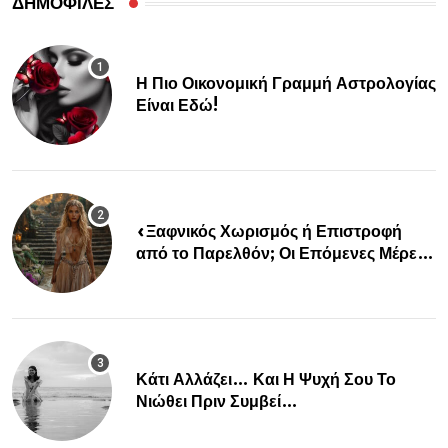
ΔΗΜΟΦΙΛΕΣ
Η Πιο Οικονομική Γραμμή Αστρολογίας
Είναι Εδώ!
«Ξαφνικός Χωρισμός ή Επιστροφή
από το Παρελθόν; Οι Επόμενες Μέρες
Κρύβουν ΣΟΚ για αυτά τα Ζώδια»
Κάτι Αλλάζει… Και Η Ψυχή Σου Το
Νιώθει Πριν Συμβεί…