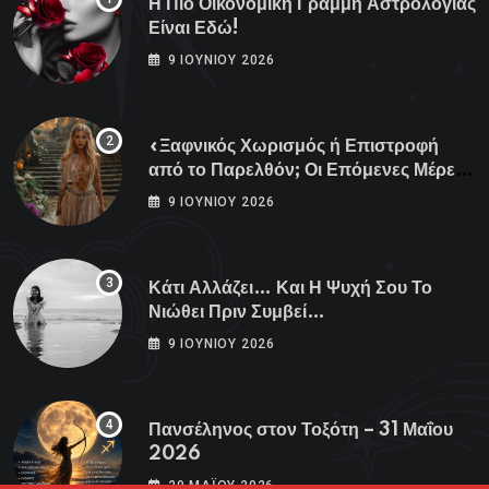
Η Πιο Οικονομική Γραμμή Αστρολογίας
Είναι Εδώ!
9 ΙΟΥΝΊΟΥ 2026
«Ξαφνικός Χωρισμός ή Επιστροφή
από το Παρελθόν; Οι Επόμενες Μέρες
Κρύβουν ΣΟΚ για αυτά τα Ζώδια»
9 ΙΟΥΝΊΟΥ 2026
Κάτι Αλλάζει… Και Η Ψυχή Σου Το
Νιώθει Πριν Συμβεί…
9 ΙΟΥΝΊΟΥ 2026
Πανσέληνος στον Τοξότη – 31 Μαΐου
2026
29 ΜΑΪ́ΟΥ 2026