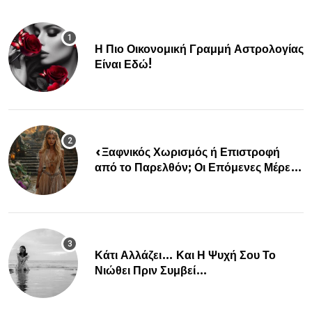
Η Πιο Οικονομική Γραμμή Αστρολογίας
Είναι Εδώ!
«Ξαφνικός Χωρισμός ή Επιστροφή
από το Παρελθόν; Οι Επόμενες Μέρες
Κρύβουν ΣΟΚ για αυτά τα Ζώδια»
Κάτι Αλλάζει… Και Η Ψυχή Σου Το
Νιώθει Πριν Συμβεί…