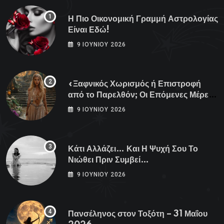
Η Πιο Οικονομική Γραμμή Αστρολογίας
Είναι Εδώ!
9 ΙΟΥΝΊΟΥ 2026
«Ξαφνικός Χωρισμός ή Επιστροφή
από το Παρελθόν; Οι Επόμενες Μέρες
Κρύβουν ΣΟΚ για αυτά τα Ζώδια»
9 ΙΟΥΝΊΟΥ 2026
Κάτι Αλλάζει… Και Η Ψυχή Σου Το
Νιώθει Πριν Συμβεί…
9 ΙΟΥΝΊΟΥ 2026
Πανσέληνος στον Τοξότη – 31 Μαΐου