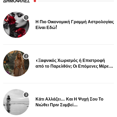
ΔΗΜΟΦΙΛΕΣ
Η Πιο Οικονομική Γραμμή Αστρολογίας
Είναι Εδώ!
«Ξαφνικός Χωρισμός ή Επιστροφή
από το Παρελθόν; Οι Επόμενες Μέρες
Κρύβουν ΣΟΚ για αυτά τα Ζώδια»
Κάτι Αλλάζει… Και Η Ψυχή Σου Το
Νιώθει Πριν Συμβεί…