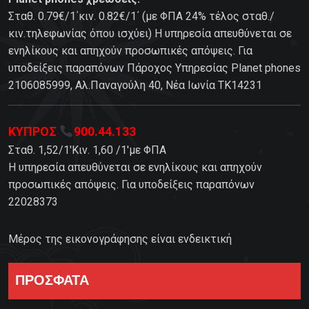
Σταθ. 0.79€/1΄κιν. 0.82€/1΄ (με ΦΠΑ 24% τέλος σταθ./
κιν.τηλεφωνίας όπου ισχύει) Η υπηρεσία απευθύνεται σε
ενηλίκους και απηχούν προσωπικές απόψεις. Για
υποδείξεις παραπόνων Πάροχος Υπηρεσίας Planet phones
2106085999, Αλ.Παναγούλη 40, Νέα Ιωνία TK14231
ΚΥΠΡΟΣ
900.44.133
Σταθ. 1,52/1'Κιν. 1,60 /1'με ΦΠΑ
Η υπηρεσία απευθύνεται σε ενηλίκους και απηχούν
προσωπικές απόψεις. Για υποδείξεις παραπόνων
22028373
Μέρος της εικονογράφησης είναι ενδεικτική
ΠΡΟΣΦΑΤΑ