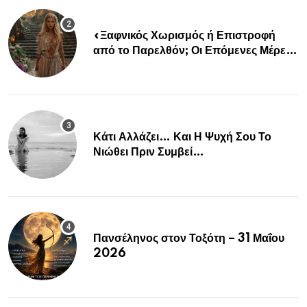
«Ξαφνικός Χωρισμός ή Επιστροφή
από το Παρελθόν; Οι Επόμενες Μέρες
Κρύβουν ΣΟΚ για αυτά τα Ζώδια»
Κάτι Αλλάζει… Και Η Ψυχή Σου Το
Νιώθει Πριν Συμβεί…
Πανσέληνος στον Τοξότη – 31 Μαΐου
2026