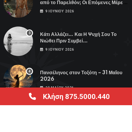
από το Παρελθόν; Οι Επόμενες Μέρες
Κρύβουν ΣΟΚ για αυτά τα Ζώδια»
9 ΙΟΥΝΊΟΥ 2026
Κάτι Αλλάζει… Και Η Ψυχή Σου Το
Νιώθει Πριν Συμβεί…
9 ΙΟΥΝΊΟΥ 2026
Πανσέληνος στον Τοξότη – 31 Μαΐου
2026
29 ΜΑΪ́ΟΥ 2026
Κλήση 875.5000.440