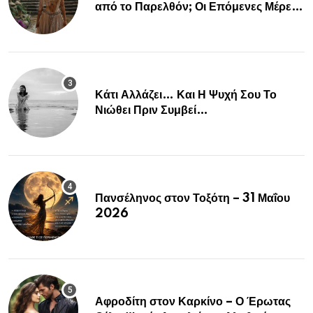
από το Παρελθόν; Οι Επόμενες Μέρες
Κρύβουν ΣΟΚ για αυτά τα Ζώδια»
Κάτι Αλλάζει… Και Η Ψυχή Σου Το
Νιώθει Πριν Συμβεί…
Πανσέληνος στον Τοξότη – 31 Μαΐου
2026
Αφροδίτη στον Καρκίνο – Ο Έρωτας