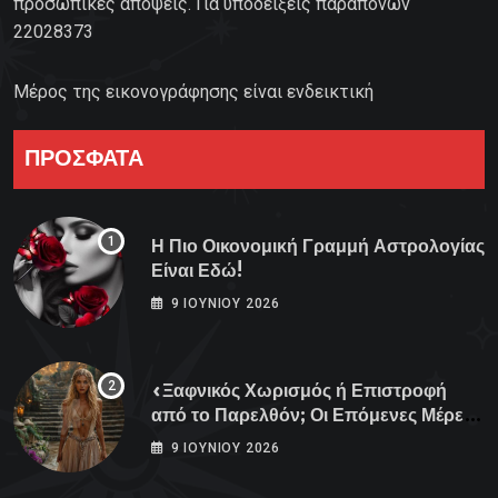
προσωπικές απόψεις. Για υποδείξεις παραπόνων
22028373
Μέρος της εικονογράφησης είναι ενδεικτική
ΠΡΟΣΦΑΤΑ
Η Πιο Οικονομική Γραμμή Αστρολογίας
Είναι Εδώ!
9 ΙΟΥΝΊΟΥ 2026
«Ξαφνικός Χωρισμός ή Επιστροφή
από το Παρελθόν; Οι Επόμενες Μέρες
Κρύβουν ΣΟΚ για αυτά τα Ζώδια»
9 ΙΟΥΝΊΟΥ 2026