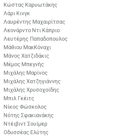
Κώστας Καρυωτάκης
Λάρι Κινγκ
Λαυρέντης Μαχαιρίτσας
Λεονάρντο Ντι Κάπριο
Λευτέρης Παπαδοπουλος
Μάθιου ΜακΚόναχι
Μάνος Χατζιδάκις
Μέμος Μπεγνής
Μιχάλης Μαρίνος
Μιχάλης Χατζηγιάννης
Μιχάλης Χρυσοχοϊδης
Μπιλ Γκέιτς
Νίκος Φώσκολος
Νότης Σφακιανάκης
Ντέιβιντ Σουίμερ
Οδυσσέας Ελύτης