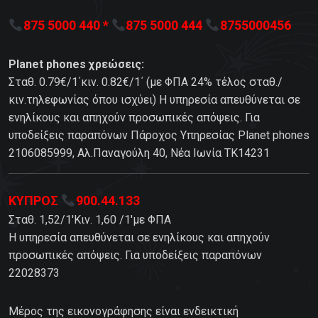
875 5000 440 *
875 5000 444
8755000456
Planet phones χρεώσεις:
Σταθ. 0.79€/1΄κιν. 0.82€/1΄ (με ΦΠΑ 24% τέλος σταθ./
κιν.τηλεφωνίας όπου ισχύει) Η υπηρεσία απευθύνεται σε
ενηλίκους και απηχούν προσωπικές απόψεις. Για
υποδείξεις παραπόνων Πάροχος Υπηρεσίας Planet phones
2106085999, Αλ.Παναγούλη 40, Νέα Ιωνία TK14231
ΚΥΠΡΟΣ
900.44.133
Σταθ. 1,52/1'Κιν. 1,60 /1'με ΦΠΑ
Η υπηρεσία απευθύνεται σε ενηλίκους και απηχούν
προσωπικές απόψεις. Για υποδείξεις παραπόνων
22028373
Μέρος της εικονογράφησης είναι ενδεικτική