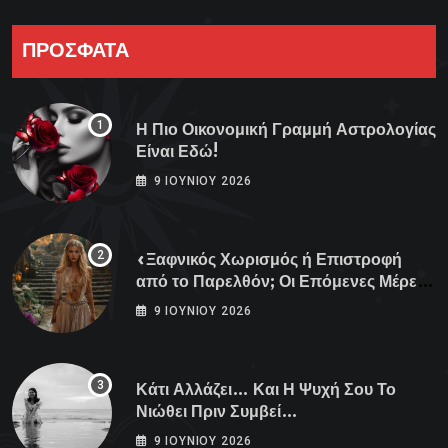
ΠΡΟΣΦΑΤΑ
Η Πιο Οικονομική Γραμμή Αστρολογίας
Είναι Εδώ!
9 ΙΟΥΝΊΟΥ 2026
«Ξαφνικός Χωρισμός ή Επιστροφή
από το Παρελθόν; Οι Επόμενες Μέρες
Κρύβουν ΣΟΚ για αυτά τα Ζώδια»
9 ΙΟΥΝΊΟΥ 2026
Κάτι Αλλάζει… Και Η Ψυχή Σου Το
Νιώθει Πριν Συμβεί…
9 ΙΟΥΝΊΟΥ 2026