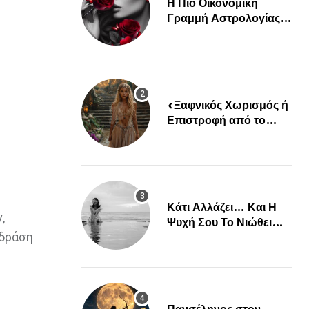
Η Πιο Οικονομική
Γραμμή Αστρολογίας
Είναι Εδώ!
«Ξαφνικός Χωρισμός ή
Επιστροφή από το
Παρελθόν; Οι Επόμενες
Μέρες Κρύβουν ΣΟΚ
για αυτά τα Ζώδια»
Κάτι Αλλάζει… Και Η
,
Ψυχή Σου Το Νιώθει
 δράση
Πριν Συμβεί…