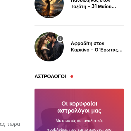
Πανσέληνος στον
Τοξότη – 31 Μαΐου
2026
Αφροδίτη στον
Καρκίνο – Ο Έρωτας
Θέλει Ψυχή, Αγκαλιά και
Αληθινή Σύνδεση
ΑΣΤΡΟΛΌΓΟΙ
Οι κορυφαίοι
αστρολόγοι μας
Με σωστές και αναλυτικές
μας τώρα
προβλέψεις που εμπιστεύονται όλοι