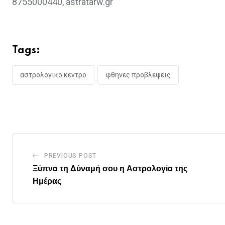
8755000440, astratarw.gr
Tags:
αστρολογικο κεντρο
φθηνες προβλεψεις
PREVIOUS POST
Ξύπνα τη Δύναμή σου η Αστρολογία της
Ημέρας