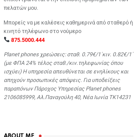
πελατών μου.
Μπορείς να με καλέσεις καθημερινά από σταθερό ή
κινητό τηλέφωνο στο νούμερο
875.5000.444
Planet phones χρεώσεις: σταθ. 0.79€/1΄κιν. 0.82€/1΄
(με ΦΠΑ 24% τέλος σταθ./κιν.τηλεφωνίας όπου
ισχύει) Η υπηρεσία απευθύνεται σε ενηλίκους και
απηχούν προσωπικές απόψεις. Για υποδείξεις
παραπόνων Πάροχος Υπηρεσίας Planet phones
2106085999, Αλ.Παναγούλη 40, Νέα Ιωνία TK14231
ABOUT ME