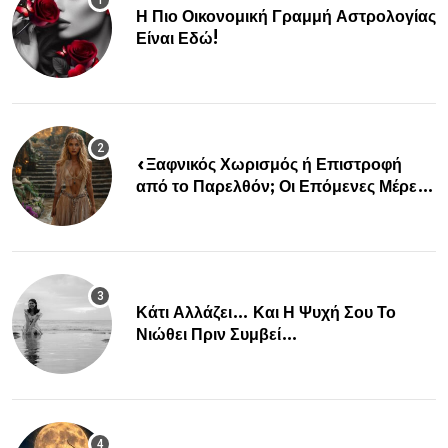
Η Πιο Οικονομική Γραμμή Αστρολογίας
Είναι Εδώ!
«Ξαφνικός Χωρισμός ή Επιστροφή
από το Παρελθόν; Οι Επόμενες Μέρες
Κρύβουν ΣΟΚ για αυτά τα Ζώδια»
Κάτι Αλλάζει… Και Η Ψυχή Σου Το
Νιώθει Πριν Συμβεί…