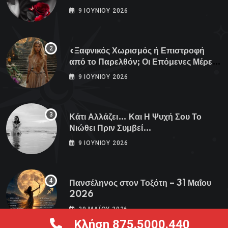
9 ΙΟΥΝΊΟΥ 2026
«Ξαφνικός Χωρισμός ή Επιστροφή
από το Παρελθόν; Οι Επόμενες Μέρες
Κρύβουν ΣΟΚ για αυτά τα Ζώδια»
9 ΙΟΥΝΊΟΥ 2026
Κάτι Αλλάζει… Και Η Ψυχή Σου Το
Νιώθει Πριν Συμβεί…
9 ΙΟΥΝΊΟΥ 2026
Πανσέληνος στον Τοξότη – 31 Μαΐου
2026
29 ΜΑΪ́ΟΥ 2026
Κλήση 875.5000.440