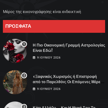
Μέρος της εικονογράφησης είναι ενδεικτική
ΠΡΟΣΦΑΤΑ
Η Πιο Οικονομική Γραμμή Αστρολογίας
Είναι Εδώ!
9 ΙΟΥΝΊΟΥ 2026
«Ξαφνικός Χωρισμός ή Επιστροφή
από το Παρελθόν; Οι Επόμενες Μέρες
Κρύβουν ΣΟΚ για αυτά τα Ζώδια»
9 ΙΟΥΝΊΟΥ 2026
Κάτι Αλλάζει… Και Η Ψυχή Σου Το