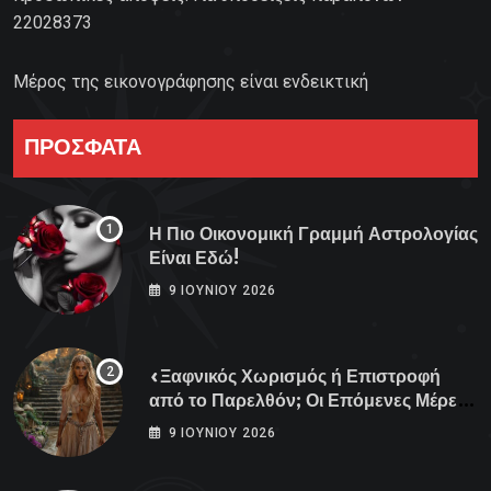
22028373
Μέρος της εικονογράφησης είναι ενδεικτική
ΠΡΟΣΦΑΤΑ
Η Πιο Οικονομική Γραμμή Αστρολογίας
Είναι Εδώ!
9 ΙΟΥΝΊΟΥ 2026
«Ξαφνικός Χωρισμός ή Επιστροφή
από το Παρελθόν; Οι Επόμενες Μέρες
Κρύβουν ΣΟΚ για αυτά τα Ζώδια»
9 ΙΟΥΝΊΟΥ 2026