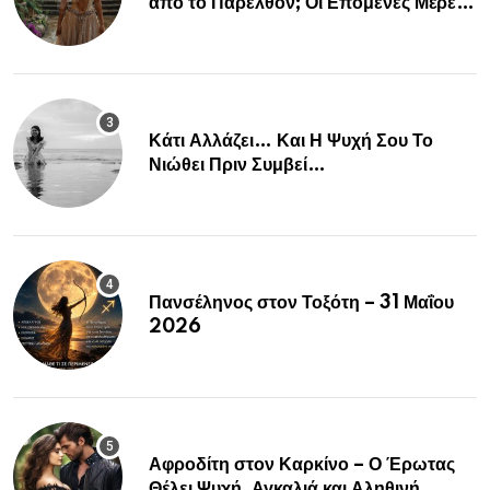
από το Παρελθόν; Οι Επόμενες Μέρες
Κρύβουν ΣΟΚ για αυτά τα Ζώδια»
Κάτι Αλλάζει… Και Η Ψυχή Σου Το
Νιώθει Πριν Συμβεί…
Πανσέληνος στον Τοξότη – 31 Μαΐου
2026
Αφροδίτη στον Καρκίνο – Ο Έρωτας
Θέλει Ψυχή, Αγκαλιά και Αληθινή