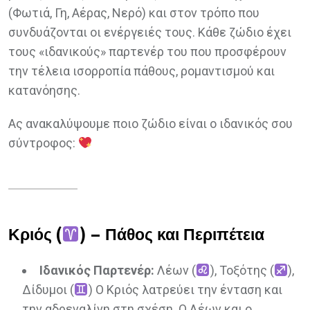
(Φωτιά, Γη, Αέρας, Νερό) και στον τρόπο που
συνδυάζονται οι ενέργειές τους. Κάθε ζώδιο έχει
τους «ιδανικούς» παρτενέρ του που προσφέρουν
την τέλεια ισορροπία πάθους, ρομαντισμού και
κατανόησης.
Ας ανακαλύψουμε ποιο ζώδιο είναι ο ιδανικός σου
σύντροφος:
Κριός (
) – Πάθος και Περιπέτεια
Ιδανικός Παρτενέρ:
Λέων (
), Τοξότης (
),
Δίδυμοι (
) Ο Κριός λατρεύει την ένταση και
την αδρεναλίνη στη σχέση. Ο Λέων και ο