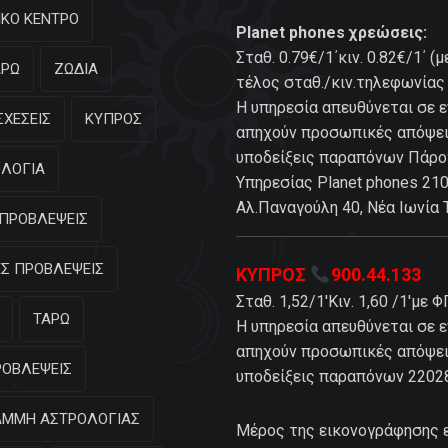
ΚΟ ΚΕΝΤΡΟ
Planet phones χρεώσεις:
Σταθ. 0.79€/1΄κιν. 0.82€/1΄ 
ΑΡΩ
ΖΩΔΙΑ
τέλος σταθ./κιν.τηλεφωνίας 
Η υπηρεσία απευθύνεται σε ε
ΣΧΕΣΕΙΣ
ΚΥΠΡΟΣ
απηχούν προσωπικές απόψεις
υποδείξεις παραπόνων Πάρ
ΛΟΓΙΑ
Υπηρεσίας Planet phones 21
Αλ.Παναγούλη 40, Νέα Ιωνία
ΠΡΟΒΛΕΨΕΙΣ
Σ ΠΡΟΒΛΕΨΕΙΣ
ΚΥΠΡΟΣ
900.44.133
Σταθ. 1,52/1'Κιν. 1,60 /1'με 
ΤΑΡΩ
Η υπηρεσία απευθύνεται σε ε
απηχούν προσωπικές απόψεις
ΡΟΒΛΕΨΕΙΣ
υποδείξεις παραπόνων 2202
ΑΜΜΗ ΑΣΤΡΟΛΟΓΙΑΣ
Μέρος της εικονογράφησης ε