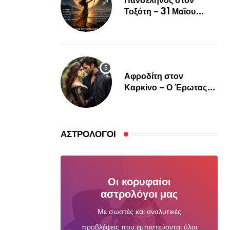
Πανσέληνος στον
Τοξότη – 31 Μαΐου
2026
Αφροδίτη στον
Καρκίνο – Ο Έρωτας
Θέλει Ψυχή, Αγκαλιά και
Αληθινή Σύνδεση
ΑΣΤΡΟΛΌΓΟΙ
Οι κορυφαίοι
αστρολόγοι μας
Με σωστές και αναλυτικές
προβλέψεις που εμπιστεύονται όλοι