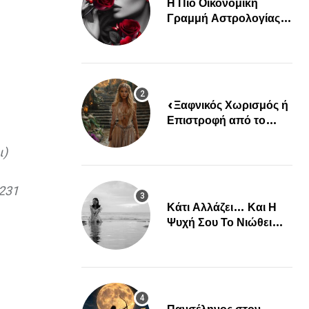
Η Πιο Οικονομική
Γραμμή Αστρολογίας
Είναι Εδώ!
«Ξαφνικός Χωρισμός ή
Επιστροφή από το
Παρελθόν; Οι Επόμενες
ι)
Μέρες Κρύβουν ΣΟΚ
για αυτά τα Ζώδια»
231
Κάτι Αλλάζει… Και Η
Ψυχή Σου Το Νιώθει
Πριν Συμβεί…