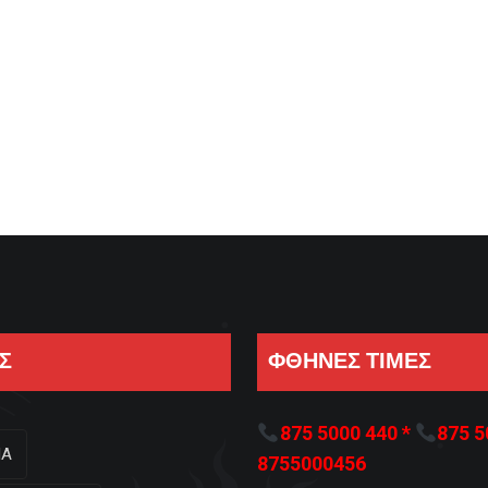
Σ
ΦΘΗΝΕΣ ΤΙΜΕΣ
875 5000 440 *
875 5
ΙΑ
8755000456