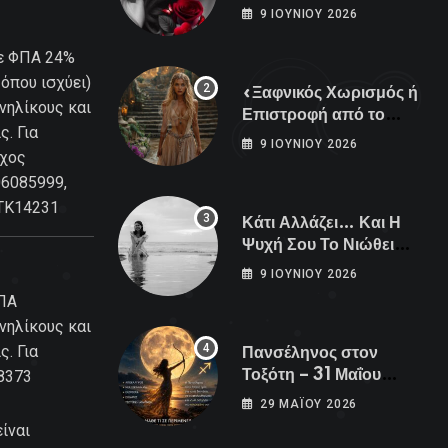
Είναι Εδώ!
9 ΙΟΥΝΊΟΥ 2026
(με ΦΠΑ 24%
όπου ισχύει)
«Ξαφνικός Χωρισμός ή
νηλίκους και
Επιστροφή από το
. Για
Παρελθόν; Οι Επόμενες
9 ΙΟΥΝΊΟΥ 2026
οχος
Μέρες Κρύβουν ΣΟΚ
για αυτά τα Ζώδια»
06085999,
 TK14231
Κάτι Αλλάζει… Και Η
Ψυχή Σου Το Νιώθει
Πριν Συμβεί…
9 ΙΟΥΝΊΟΥ 2026
ΦΠΑ
νηλίκους και
. Για
Πανσέληνος στον
Τοξότη – 31 Μαΐου
8373
2026
29 ΜΑΪ́ΟΥ 2026
ίναι