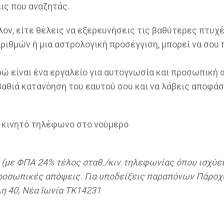
εις που αναζητάς.
λον, είτε θέλεις να εξερευνήσεις τις βαθύτερες πτυχ
αριθμών ή μια αστρολογική προσέγγιση, μπορεί να σου
ώ είναι ένα εργαλείο για αυτογνωσία και προσωπική 
 βαθιά κατανόηση του εαυτού σου και να λάβεις αποφάσ
ή κινητό τηλέφωνο στο νούμερο
1΄ (με ΦΠΑ 24% τέλος σταθ./κιν.τηλεφωνίας όπου ισχύει
προσωπικές απόψεις. Για υποδείξεις παραπόνων Πάροχ
η 40, Νέα Ιωνία TK14231