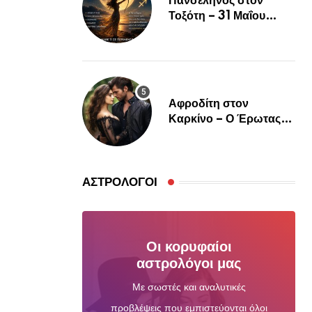
Πανσέληνος στον
Τοξότη – 31 Μαΐου
2026
Αφροδίτη στον
Καρκίνο – Ο Έρωτας
Θέλει Ψυχή, Αγκαλιά και
Αληθινή Σύνδεση
ΑΣΤΡΟΛΌΓΟΙ
Οι κορυφαίοι
αστρολόγοι μας
Με σωστές και αναλυτικές
προβλέψεις που εμπιστεύονται όλοι