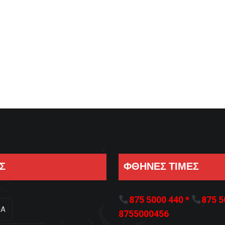
Σ
ΦΘΗΝΕΣ ΤΙΜΕΣ
875 5000 440 *
875 5
ΙΑ
8755000456