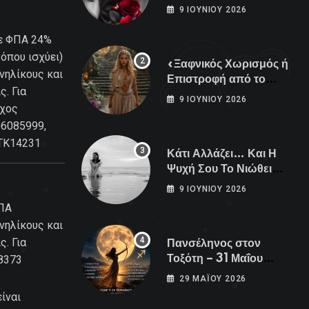
Είναι Εδώ!
9 ΙΟΥΝΊΟΥ 2026
(με ΦΠΑ 24%
όπου ισχύει)
«Ξαφνικός Χωρισμός ή
νηλίκους και
Επιστροφή από το
. Για
Παρελθόν; Οι Επόμενες
9 ΙΟΥΝΊΟΥ 2026
οχος
Μέρες Κρύβουν ΣΟΚ
για αυτά τα Ζώδια»
06085999,
 TK14231
Κάτι Αλλάζει… Και Η
Ψυχή Σου Το Νιώθει
Πριν Συμβεί…
9 ΙΟΥΝΊΟΥ 2026
ΦΠΑ
νηλίκους και
. Για
Πανσέληνος στον
Τοξότη – 31 Μαΐου
8373
2026
29 ΜΑΪ́ΟΥ 2026
ίναι