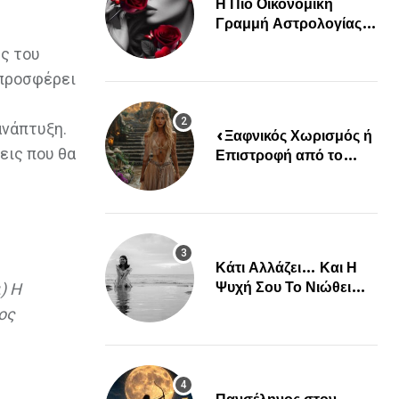
Η Πιο Οικονομική
Γραμμή Αστρολογίας
Είναι Εδώ!
ές του
 προσφέρει
ανάπτυξη.
«Ξαφνικός Χωρισμός ή
εις που θα
Επιστροφή από το
Παρελθόν; Οι Επόμενες
Μέρες Κρύβουν ΣΟΚ
για αυτά τα Ζώδια»
Κάτι Αλλάζει… Και Η
) Η
Ψυχή Σου Το Νιώθει
Πριν Συμβεί…
ος