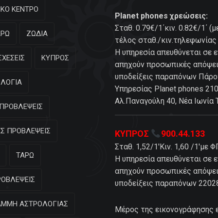
ΚΟ ΚΕΝΤΡΟ
Planet phones χρεώσεις:
Σταθ. 0.79€/1΄κιν. 0.82€/1΄ 
ΑΡΩ
ΖΩΔΙΑ
τέλος σταθ./κιν.τηλεφωνίας 
Η υπηρεσία απευθύνεται σε ε
ΣΧΕΣΕΙΣ
ΚΥΠΡΟΣ
απηχούν προσωπικές απόψεις
υποδείξεις παραπόνων Πάρ
ΛΟΓΙΑ
Υπηρεσίας Planet phones 21
Αλ.Παναγούλη 40, Νέα Ιωνία
ΠΡΟΒΛΕΨΕΙΣ
Σ ΠΡΟΒΛΕΨΕΙΣ
ΚΥΠΡΟΣ
900.44.133
Σταθ. 1,52/1'Κιν. 1,60 /1'με 
ΤΑΡΩ
Η υπηρεσία απευθύνεται σε ε
απηχούν προσωπικές απόψεις
ΡΟΒΛΕΨΕΙΣ
υποδείξεις παραπόνων 2202
ΑΜΜΗ ΑΣΤΡΟΛΟΓΙΑΣ
Μέρος της εικονογράφησης ε