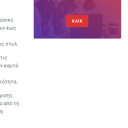
χρονες
ΚΛΙΚ
ουν έως
υς στυλ.
 τις
ον εαυτό
κότητα.
γισης.
α από τη
τη