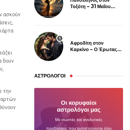
Πανσέληνος στον
Τοξότη – 31 Μαΐου
2026
ην ασκούν
άσεις,
 κάρτα
Αφροδίτη στον
Καρκίνο – Ο Έρωτας
εάζει
Θέλει Ψυχή, Αγκαλιά και
α δουν
Αληθινή Σύνδεση
ν,
ΑΣΤΡΟΛΌΓΟΙ
ε την
 καρτών
Οι κορυφαίοι
αθύνουν
αστρολόγοι μας
Με σωστές και αναλυτικές
προβλέψεις που εμπιστεύονται όλοι