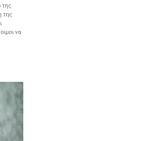
 της
η της
ι
οιμοι να