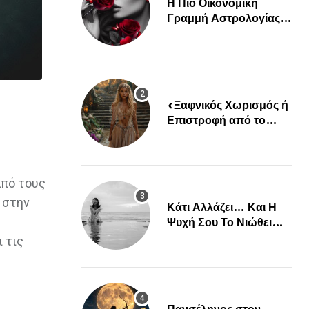
Η Πιο Οικονομική
Γραμμή Αστρολογίας
Είναι Εδώ!
«Ξαφνικός Χωρισμός ή
Επιστροφή από το
Παρελθόν; Οι Επόμενες
Μέρες Κρύβουν ΣΟΚ
για αυτά τα Ζώδια»
από τους
 στην
Κάτι Αλλάζει… Και Η
Ψυχή Σου Το Νιώθει
Πριν Συμβεί…
ι τις