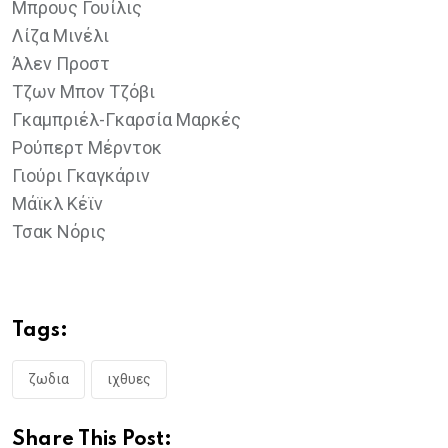
Μπρους Γουίλις
Λίζα Μινέλι
Άλεν Προστ
Τζων Μπον Τζόβι
Γκαμπριέλ-Γκαρσία Μαρκές
Ρούπερτ Μέρντοκ
Γιούρι Γκαγκάριν
Μάϊκλ Κέϊν
Τσακ Νόρις
Tags:
ζωδια
ιχθυες
Share This Post: