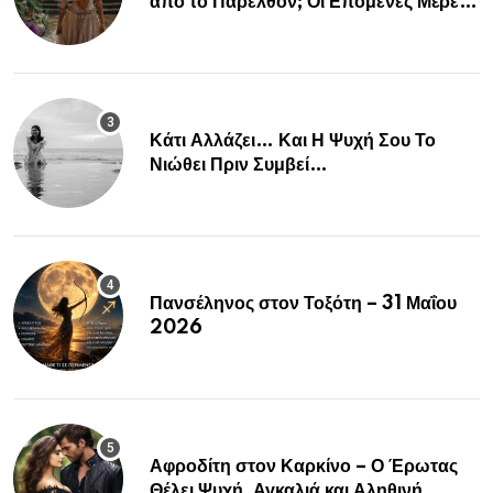
από το Παρελθόν; Οι Επόμενες Μέρες
Κρύβουν ΣΟΚ για αυτά τα Ζώδια»
Κάτι Αλλάζει… Και Η Ψυχή Σου Το
Νιώθει Πριν Συμβεί…
Πανσέληνος στον Τοξότη – 31 Μαΐου
2026
Αφροδίτη στον Καρκίνο – Ο Έρωτας
Θέλει Ψυχή, Αγκαλιά και Αληθινή