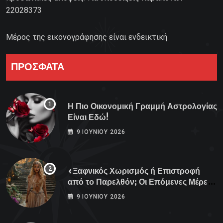
22028373
Μέρος της εικονογράφησης είναι ενδεικτική
ΠΡΟΣΦΑΤΑ
Η Πιο Οικονομική Γραμμή Αστρολογίας
Είναι Εδώ!
9 ΙΟΥΝΊΟΥ 2026
«Ξαφνικός Χωρισμός ή Επιστροφή
από το Παρελθόν; Οι Επόμενες Μέρες
Κρύβουν ΣΟΚ για αυτά τα Ζώδια»
9 ΙΟΥΝΊΟΥ 2026