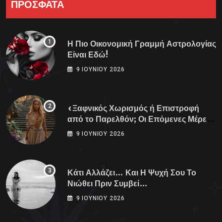
ΠΡΟΣΦΑΤΑ
Η Πιο Οικονομική Γραμμή Αστρολογίας
Είναι Εδώ!
9 ΙΟΥΝΊΟΥ 2026
«Ξαφνικός Χωρισμός ή Επιστροφή
από το Παρελθόν; Οι Επόμενες Μέρες
Κρύβουν ΣΟΚ για αυτά τα Ζώδια»
9 ΙΟΥΝΊΟΥ 2026
Κάτι Αλλάζει… Και Η Ψυχή Σου Το
Νιώθει Πριν Συμβεί…
9 ΙΟΥΝΊΟΥ 2026