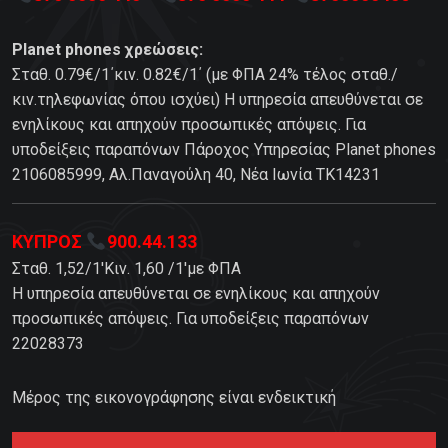
Planet phones χρεώσεις:
Σταθ. 0.79€/1΄κιν. 0.82€/1΄ (με ΦΠΑ 24% τέλος σταθ./
κιν.τηλεφωνίας όπου ισχύει) Η υπηρεσία απευθύνεται σε
ενηλίκους και απηχούν προσωπικές απόψεις. Για
υποδείξεις παραπόνων Πάροχος Υπηρεσίας Planet phones
2106085999, Αλ.Παναγούλη 40, Νέα Ιωνία TK14231
ΚΥΠΡΟΣ
900.44.133
Σταθ. 1,52/1'Κιν. 1,60 /1'με ΦΠΑ
Η υπηρεσία απευθύνεται σε ενηλίκους και απηχούν
προσωπικές απόψεις. Για υποδείξεις παραπόνων
22028373
Μέρος της εικονογράφησης είναι ενδεικτική