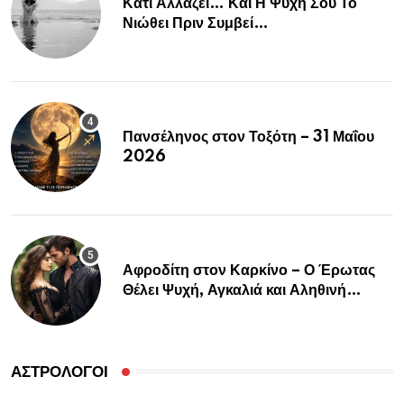
Κάτι Αλλάζει… Και Η Ψυχή Σου Το
Νιώθει Πριν Συμβεί…
Πανσέληνος στον Τοξότη – 31 Μαΐου
2026
Αφροδίτη στον Καρκίνο – Ο Έρωτας
Θέλει Ψυχή, Αγκαλιά και Αληθινή
Σύνδεση
ΑΣΤΡΟΛΌΓΟΙ