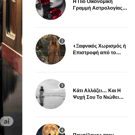
Η Πιο Οικονομική
Γραμμή Αστρολογίας
Είναι Εδώ!
«Ξαφνικός Χωρισμός ή
Επιστροφή από το
Παρελθόν; Οι Επόμενες
Μέρες Κρύβουν ΣΟΚ
για αυτά τα Ζώδια»
Κάτι Αλλάζει… Και Η
Ψυχή Σου Το Νιώθει
Πριν Συμβεί…