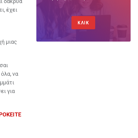
αι δάκρυα
ι, έχει
ΚΛΙΚ
χή μιας
ίσαι
όλα, να
ομμάτι
ει για
ΠΡΟΚΕΙΤΕ