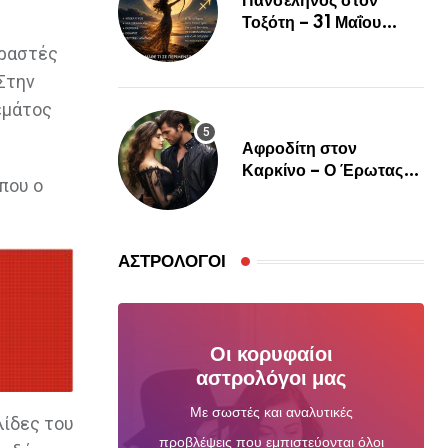
Πανσέληνος στον
Τοξότη – 31 Μαΐου
2026
εραστές
 Στην
εμάτος
Αφροδίτη στον
Καρκίνο – Ο Έρωτας
που ο
Θέλει Ψυχή, Αγκαλιά και
Αληθινή Σύνδεση
ΑΣΤΡΟΛΌΓΟΙ
Οι κορυφαίοι
αστρολόγοι μας
Με σωστές και αναλυτικές
λίδες του
προβλέψεις που εμπιστεύονται όλοι