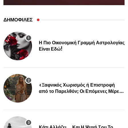
ΔΗΜΟΦΙΛΕΣ
Η Πιο Οικονομική Γραμμή Αστρολογίας
Είναι Εδώ!
«Ξαφνικός Χωρισμός ή Επιστροφή
από το Παρελθόν; Οι Επόμενες Μέρες
Κρύβουν ΣΟΚ για αυτά τα Ζώδια»
Κάτι Αλλάζει… Και Η Ψυχή Σου Το