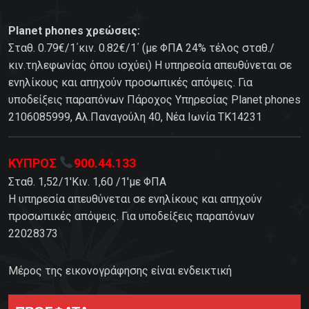
Planet phones χρεώσεις:
Σταθ. 0.79€/1΄κιν. 0.82€/1΄ (με ΦΠΑ 24% τέλος σταθ./
κιν.τηλεφωνίας όπου ισχύει) Η υπηρεσία απευθύνεται σε
ενηλίκους και απηχούν προσωπικές απόψεις. Για
υποδείξεις παραπόνων Πάροχος Υπηρεσίας Planet phones
2106085999, Αλ.Παναγούλη 40, Νέα Ιωνία TK14231
ΚΥΠΡΟΣ
900.44.133
Σταθ. 1,52/1'Κιν. 1,60 /1'με ΦΠΑ
Η υπηρεσία απευθύνεται σε ενηλίκους και απηχούν
προσωπικές απόψεις. Για υποδείξεις παραπόνων
22028373
Μέρος της εικονογράφησης είναι ενδεικτική