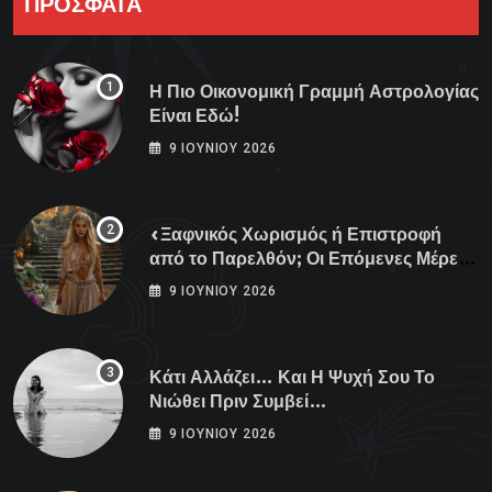
ΠΡΟΣΦΑΤΑ
Η Πιο Οικονομική Γραμμή Αστρολογίας
Είναι Εδώ!
9 ΙΟΥΝΊΟΥ 2026
«Ξαφνικός Χωρισμός ή Επιστροφή
από το Παρελθόν; Οι Επόμενες Μέρες
Κρύβουν ΣΟΚ για αυτά τα Ζώδια»
9 ΙΟΥΝΊΟΥ 2026
Κάτι Αλλάζει… Και Η Ψυχή Σου Το
Νιώθει Πριν Συμβεί…
9 ΙΟΥΝΊΟΥ 2026