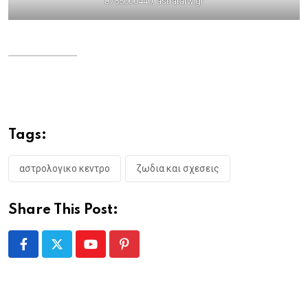
8755000440, astratarw.gr
Tags:
αστρολογικο κεντρο
ζωδια και σχεσεις
Share This Post:
Youtube
Pinterest