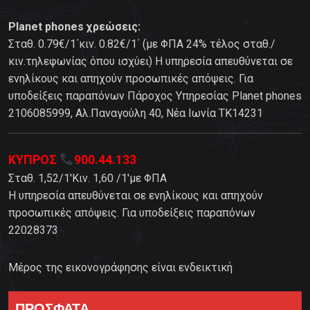
Planet phones χρεώσεις:
Σταθ. 0.79€/1΄κιν. 0.82€/1΄ (με ΦΠΑ 24% τέλος σταθ./
κιν.τηλεφωνίας όπου ισχύει) Η υπηρεσία απευθύνεται σε
ενηλίκους και απηχούν προσωπικές απόψεις. Για
υποδείξεις παραπόνων Πάροχος Υπηρεσίας Planet phones
2106085999, Αλ.Παναγούλη 40, Νέα Ιωνία TK14231
ΚΥΠΡΟΣ
900.44.133
Σταθ. 1,52/1'Κιν. 1,60 /1'με ΦΠΑ
Η υπηρεσία απευθύνεται σε ενηλίκους και απηχούν
προσωπικές απόψεις. Για υποδείξεις παραπόνων
22028373
Μέρος της εικονογράφησης είναι ενδεικτική
ΠΡΟΣΦΑΤΑ