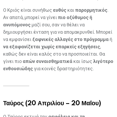
Ο Κριός είναι συνήθως
ευθύς
και
παρορμητικός
.
Αν απατά, μπορεί να γίνει
πιο οξύθυμος ή
ανυπόμονος
μαζί σου, σαν να θέλει να
δημιουργήσει ένταση για να απομακρυνθεί. Μπορεί
να εμφανίσει
ξαφνικές αλλαγές στο πρόγραμμα
ή
να εξαφανίζεται χωρίς επαρκείς εξηγήσεις
,
καθώς δεν είναι καλός στο να προσποιείται. Θα
γίνει πιο
απών συναισθηματικά
και ίσως
λιγότερο
ενθουσιώδης
για κοινές δραστηριότητες.
Ταύρος (20 Απριλίου – 20 Μαΐου)
Ο Ταύρος εκτιμά την
ασφάλεια και τη