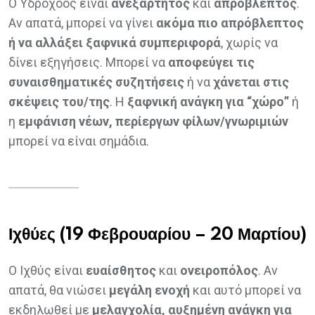
Ο Υδροχόος είναι
ανεξάρτητος
και
απρόβλεπτος
.
Αν απατά, μπορεί να γίνει
ακόμα πιο απρόβλεπτος
ή να αλλάξει ξαφνικά συμπεριφορά
, χωρίς να
δίνει εξηγήσεις. Μπορεί να
αποφεύγει τις
συναισθηματικές συζητήσεις
ή να
χάνεται στις
σκέψεις του/της
. Η
ξαφνική ανάγκη για “χώρο”
ή
η
εμφάνιση νέων, περίεργων φίλων/γνωριμιών
μπορεί να είναι σημάδια.
Ιχθύες (19 Φεβρουαρίου – 20 Μαρτίου)
Ο Ιχθύς είναι
ευαίσθητος
και
ονειροπόλος
. Αν
απατά, θα νιώσει
μεγάλη ενοχή
και αυτό μπορεί να
εκδηλωθεί με
μελαγχολία, αυξημένη ανάγκη για