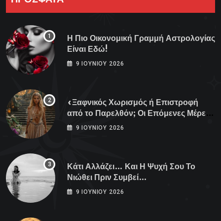
Η Πιο Οικονομική Γραμμή Αστρολογίας
Είναι Εδώ!
9 ΙΟΥΝΊΟΥ 2026
«Ξαφνικός Χωρισμός ή Επιστροφή
από το Παρελθόν; Οι Επόμενες Μέρες
Κρύβουν ΣΟΚ για αυτά τα Ζώδια»
9 ΙΟΥΝΊΟΥ 2026
Κάτι Αλλάζει… Και Η Ψυχή Σου Το
Νιώθει Πριν Συμβεί…
9 ΙΟΥΝΊΟΥ 2026