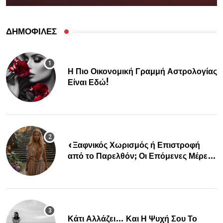
ΔΗΜΟΦΙΛΕΣ
Η Πιο Οικονομική Γραμμή Αστρολογίας
Είναι Εδώ!
«Ξαφνικός Χωρισμός ή Επιστροφή
από το Παρελθόν; Οι Επόμενες Μέρες
Κρύβουν ΣΟΚ για αυτά τα Ζώδια»
Κάτι Αλλάζει… Και Η Ψυχή Σου Το